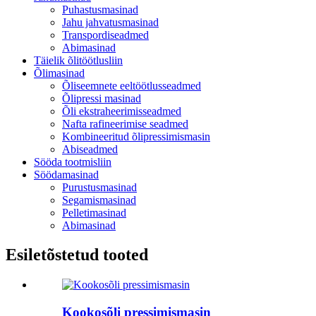
Puhastusmasinad
Jahu jahvatusmasinad
Transpordiseadmed
Abimasinad
Täielik õlitöötlusliin
Õlimasinad
Õliseemnete eeltöötlusseadmed
Õlipressi masinad
Õli ekstraheerimisseadmed
Nafta rafineerimise seadmed
Kombineeritud õlipressimismasin
Abiseadmed
Sööda tootmisliin
Söödamasinad
Purustusmasinad
Segamismasinad
Pelletimasinad
Abimasinad
Esiletõstetud tooted
Kookosõli pressimismasin