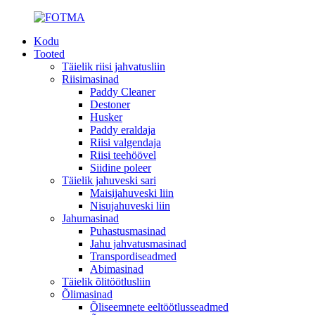
Kodu
Tooted
Täielik riisi jahvatusliin
Riisimasinad
Paddy Cleaner
Destoner
Husker
Paddy eraldaja
Riisi valgendaja
Riisi teehöövel
Siidine poleer
Täielik jahuveski sari
Maisijahuveski liin
Nisujahuveski liin
Jahumasinad
Puhastusmasinad
Jahu jahvatusmasinad
Transpordiseadmed
Abimasinad
Täielik õlitöötlusliin
Õlimasinad
Õliseemnete eeltöötlusseadmed