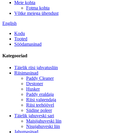
Meie kohta
Fotma kohta
Võtke meiega ühendust
English
Kodu
Tooted
Söödamasinad
Kategooriad
Täielik riisi jahvatusliin
Riisimasinad
Paddy Cleaner
Destoner
Husker
Paddy eraldaja
Riisi valgendaja
Riisi teehöövel
Siidine poleer
Täielik jahuveski sari
Maisijahuveski liin
Nisujahuveski liin
Jahumasinad