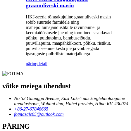
graanuliveski masin
HKJ-seeria rõngakujuline graanuliveski masin
sobib suurtele farmidele ning
mahepõllumajanduslikule ravimtaime- ja
keemiatööstusele jne ning toorained sisaldavad
põhku, puidutolmu, bambusejõudu,
puuvillapuitu, maapähklikoort, põhku, ristikut,
puuvillaseemne kesta jne ja võib segada
igasuguste pulbriliste materjalidega.
päring
detail
võtke meiega ühendust
No 52 Guanggu Avenue, East Lake'i uus kõrgtehnoloogiline
arendustsoon, Wuhani linn, Hubei provints, Hiina RV. 430074
+86-27-67848665
fotmasale05@outlook.com
PÄRING