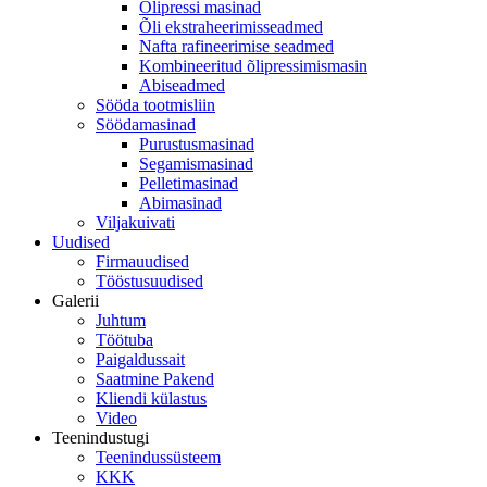
Õlipressi masinad
Õli ekstraheerimisseadmed
Nafta rafineerimise seadmed
Kombineeritud õlipressimismasin
Abiseadmed
Sööda tootmisliin
Söödamasinad
Purustusmasinad
Segamismasinad
Pelletimasinad
Abimasinad
Viljakuivati
Uudised
Firmauudised
Tööstusuudised
Galerii
Juhtum
Töötuba
Paigaldussait
Saatmine Pakend
Kliendi külastus
Video
Teenindustugi
Teenindussüsteem
KKK