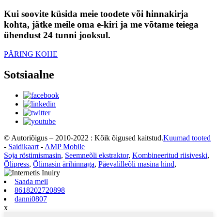
Kui soovite küsida meie toodete või hinnakirja
kohta, jätke meile oma e-kiri ja me võtame teiega
ühendust 24 tunni jooksul.
PÄRING KOHE
Sotsiaalne
© Autoriõigus – 2010-2022 : Kõik õigused kaitstud.
Kuumad tooted
-
Saidikaart
-
AMP Mobile
Soja röstimismasin
,
Seemneõli ekstraktor
,
Kombineeritud riisiveski
,
Õlipress
,
Õlimasin ärihinnaga
,
Päevalilleõli masina hind
,
Saada meil
8618202720898
danni0807
x