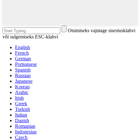
Otsimiseks vajutage sisestusklahvi
või sulgemiseks ESC-klahvi
English
French
German
Portuguese
Spanish
Russian
Japanese
Korean
Arabic
Irish
Greek
Turkish
Italian
Danish
Romanian
Indonesian
Czech