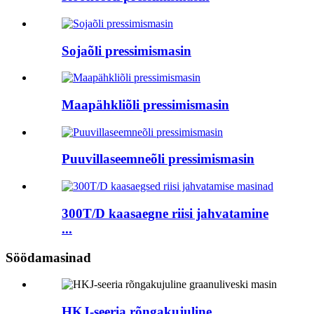
Sojaõli pressimismasin
Maapähkliõli pressimismasin
Puuvillaseemneõli pressimismasin
300T/D kaasaegne riisi jahvatamine
...
Söödamasinad
HKJ-seeria rõngakujuline