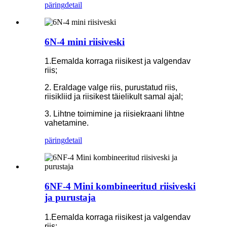
päring
detail
6N-4 mini riisiveski
1.Eemalda korraga riisikest ja valgendav
riis;
2. Eraldage valge riis, purustatud riis,
riisikliid ja riisikest täielikult samal ajal;
3. Lihtne toimimine ja riisiekraani lihtne
vahetamine.
päring
detail
6NF-4 Mini kombineeritud riisiveski
ja purustaja
1.Eemalda korraga riisikest ja valgendav
riis;