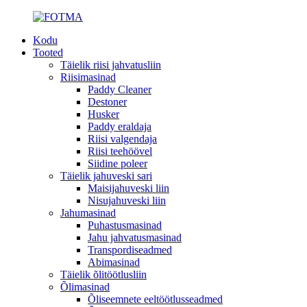
Kodu
Tooted
Täielik riisi jahvatusliin
Riisimasinad
Paddy Cleaner
Destoner
Husker
Paddy eraldaja
Riisi valgendaja
Riisi teehöövel
Siidine poleer
Täielik jahuveski sari
Maisijahuveski liin
Nisujahuveski liin
Jahumasinad
Puhastusmasinad
Jahu jahvatusmasinad
Transpordiseadmed
Abimasinad
Täielik õlitöötlusliin
Õlimasinad
Õliseemnete eeltöötlusseadmed