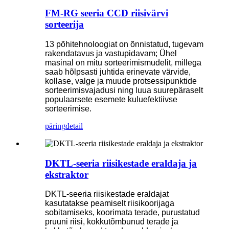
FM-RG seeria CCD riisivärvi
sorteerija
13 põhitehnoloogiat on õnnistatud, tugevam
rakendatavus ja vastupidavam; Ühel
masinal on mitu sorteerimismudelit, millega
saab hõlpsasti juhtida erinevate värvide,
kollase, valge ja muude protsessipunktide
sorteerimisvajadusi ning luua suurepäraselt
populaarsete esemete kuluefektiivse
sorteerimise.
päring
detail
DKTL-seeria riisikestade eraldaja ja
ekstraktor
DKTL-seeria riisikestade eraldajat
kasutatakse peamiselt riisikoorijaga
sobitamiseks, koorimata terade, purustatud
pruuni riisi, kokkutõmbunud terade ja