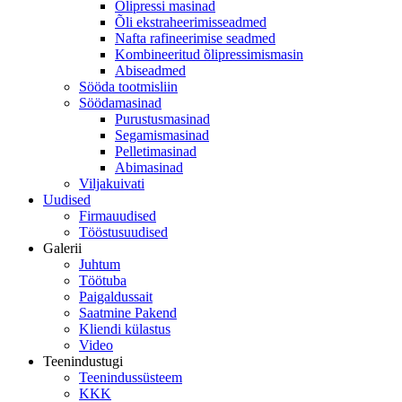
Õlipressi masinad
Õli ekstraheerimisseadmed
Nafta rafineerimise seadmed
Kombineeritud õlipressimismasin
Abiseadmed
Sööda tootmisliin
Söödamasinad
Purustusmasinad
Segamismasinad
Pelletimasinad
Abimasinad
Viljakuivati
Uudised
Firmauudised
Tööstusuudised
Galerii
Juhtum
Töötuba
Paigaldussait
Saatmine Pakend
Kliendi külastus
Video
Teenindustugi
Teenindussüsteem
KKK