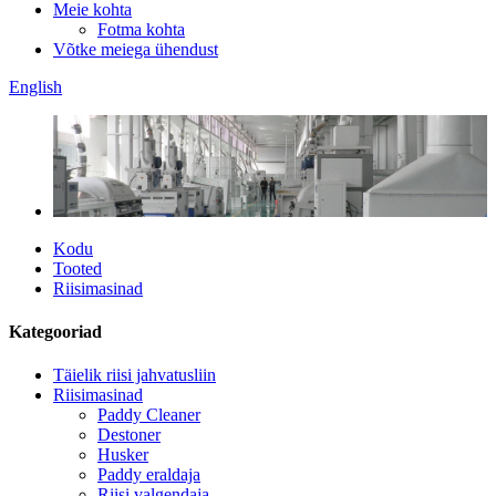
Meie kohta
Fotma kohta
Võtke meiega ühendust
English
Kodu
Tooted
Riisimasinad
Kategooriad
Täielik riisi jahvatusliin
Riisimasinad
Paddy Cleaner
Destoner
Husker
Paddy eraldaja
Riisi valgendaja