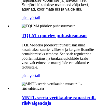
järjestikuse koorimise ja jahvatamise.
Seejärel lükatakse masinast välja kest,
aganad, koorimata riis ja valge riis.
päring
detail
TQLM-i pöörlev puhastusmasin
TQLM-seeria pöörlevat puhastusmasinat
kasutatakse suurte, väikeste ja kergete lisandite
eemaldamiseks teradest. See saab reguleerida
pöörlemiskiirust ja tasakaaluplokkide kaalu
vastavalt erinevate materjalide eemaldamise
taotlustele.
päring
detail
MNTL seeria vertikaalne rauast rull-
riisivalgendaja