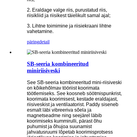
2. Eraldage valge riis, purustatud riis,
riisikliid ja riisikest täielikult samal ajal;
3. Lihtne toimimine ja riisiekraani lihtne
vahetamine.
päring
detail
SB-seeria kombineeritud
miniriisiveski
See SB-seeria kombineeritud mini-riisiveski
on kõikehõlmav tööriist koorimata
töötlemiseks. See koosneb söötmispunkrist,
koorimata koorimisest, kestade eraldajast,
riisiveskist ja ventilaatorist. Paddy siseneb
esmalt läbi vibreeriva sõela ja
magnetseadme ning seejärel läbib
koorimiseks kummirulli, pärast õhu
puhumist ja õhujoa suunamist
jahvatusruumi lõpetab koorimisprotsess