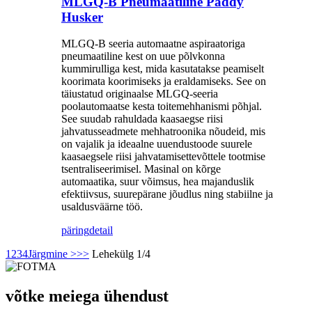
MLGQ-B Pneumaatiline Paddy
Husker
MLGQ-B seeria automaatne aspiraatoriga
pneumaatiline kest on uue põlvkonna
kummirulliga kest, mida kasutatakse peamiselt
koorimata koorimiseks ja eraldamiseks. See on
täiustatud originaalse MLGQ-seeria
poolautomaatse kesta toitemehhanismi põhjal.
See suudab rahuldada kaasaegse riisi
jahvatusseadmete mehhatroonika nõudeid, mis
on vajalik ja ideaalne uuendustoode suurele
kaasaegsele riisi jahvatamisettevõttele tootmise
tsentraliseerimisel. Masinal on kõrge
automaatika, suur võimsus, hea majanduslik
efektiivsus, suurepärane jõudlus ning stabiilne ja
usaldusväärne töö.
päring
detail
1
2
3
4
Järgmine >
>>
Lehekülg 1/4
võtke meiega ühendust