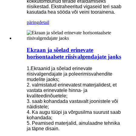
kokkutõmbunud terade eraldamiseks
riisikestad. Ekstraheeritud vigaseid teri saab
kasutada hea sööda või veini toorainena.
päring
detail
Ekraan ja sõelad erinevate
horisontaalsete riisivalgendajate jaoks
1.Ekraanid ja sõelad erinevate
riisivalgendajate ja poleerimisvahendite
mudelite jaoks;
2. valmistatud erinevatest materjalidest, et
vastata erinevatele hinna- ja
kvaliteedinõuetele;
3. saab kohandada vastavalt joonistele või
näidistele;
4. Ka augu tüüpi ja võrgusilma suurust saab
kohandada;
5. Peamised materjalid, ainulaadne tehnika
ja täpne disain.