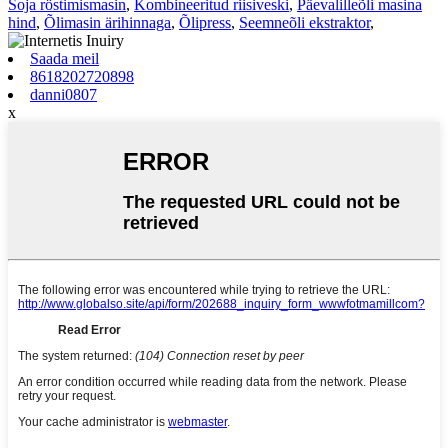
Soja röstimismasin
,
Kombineeritud riisiveski
,
Päevalilleõli masina
hind
,
Õlimasin ärihinnaga
,
Õlipress
,
Seemneõli ekstraktor
,
Saada meil
8618202720898
danni0807
x