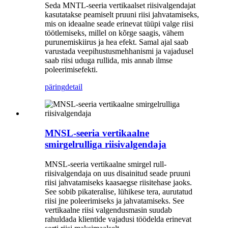
Seda MNTL-seeria vertikaalset riisivalgendajat
kasutatakse peamiselt pruuni riisi jahvatamiseks,
mis on ideaalne seade erinevat tüüpi valge riisi
töötlemiseks, millel on kõrge saagis, vähem
purunemiskiirus ja hea efekt. Samal ajal saab
varustada veepihustusmehhanismi ja vajadusel
saab riisi uduga rullida, mis annab ilmse
poleerimisefekti.
päring
detail
MNSL-seeria vertikaalne
smirgelrulliga riisivalgendaja
MNSL-seeria vertikaalne smirgel rull-
riisivalgendaja on uus disainitud seade pruuni
riisi jahvatamiseks kaasaegse riisitehase jaoks.
See sobib pikateralise, lühikese tera, aurutatud
riisi jne poleerimiseks ja jahvatamiseks. See
vertikaalne riisi valgendusmasin suudab
rahuldada klientide vajadusi töödelda erinevat