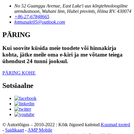
No 52 Guanggu Avenue, East Lake'i uus kõrgtehnoloogiline
arendustsoon, Wuhani linn, Hubei provints, Hiina RV. 430074
+86-27-67848665
fotmasale05@outlook.com
PÄRING
Kui soovite küsida meie toodete või hinnakirja
kohta, jätke meile oma e-kiri ja me võtame teiega
ühendust 24 tunni jooksul.
PÄRING KOHE
Sotsiaalne
© Autoriõigus – 2010-2022 : Kõik õigused kaitstud.
Kuumad tooted
-
Saidikaart
-
AMP Mobile