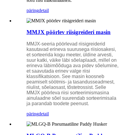
sorti riisi maksimaalselt.
päring
detail
MMJX pöörlev riisigreideri masin
MMJX-seeria pöörlevad riisigreiderid
kasutavad erineva suurusega riisiosakesi,
et sorteerida kogu meeter, üldine arvesti,
suur katki, väike läbi sõelaplaadi, millel on
erineva läbimõõduga ava pidev sõelumine,
et saavutada erinev valge riisi
klassifikatsioon. See masin koosneb
peamiselt söötmis- ja tasandusseadmest,
riiulist, sõelaosast, tõstetrossist. Selle
MMJX pöörleva riisi sorteerimismasina
ainulaadne sõel suurendab sorteerimisala
ja parandab toodete peenust.
päring
detail