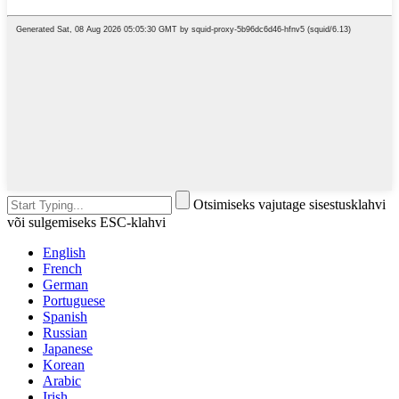
Otsimiseks vajutage sisestusklahvi
või sulgemiseks ESC-klahvi
English
French
German
Portuguese
Spanish
Russian
Japanese
Korean
Arabic
Irish