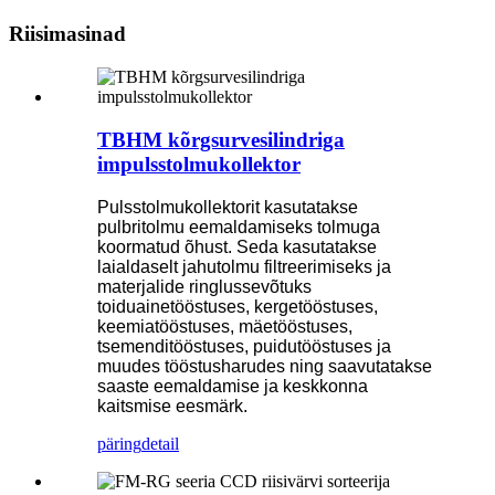
Riisimasinad
TBHM kõrgsurvesilindriga
impulsstolmukollektor
Pulsstolmukollektorit kasutatakse
pulbritolmu eemaldamiseks tolmuga
koormatud õhust. Seda kasutatakse
laialdaselt jahutolmu filtreerimiseks ja
materjalide ringlussevõtuks
toiduainetööstuses, kergetööstuses,
keemiatööstuses, mäetööstuses,
tsemenditööstuses, puidutööstuses ja
muudes tööstusharudes ning saavutatakse
saaste eemaldamise ja keskkonna
kaitsmise eesmärk.
päring
detail