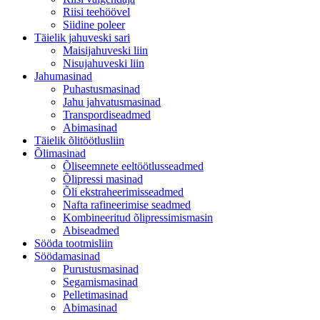
Riisi teehöövel
Siidine poleer
Täielik jahuveski sari
Maisijahuveski liin
Nisujahuveski liin
Jahumasinad
Puhastusmasinad
Jahu jahvatusmasinad
Transpordiseadmed
Abimasinad
Täielik õlitöötlusliin
Õlimasinad
Õliseemnete eeltöötlusseadmed
Õlipressi masinad
Õli ekstraheerimisseadmed
Nafta rafineerimise seadmed
Kombineeritud õlipressimismasin
Abiseadmed
Sööda tootmisliin
Söödamasinad
Purustusmasinad
Segamismasinad
Pelletimasinad
Abimasinad