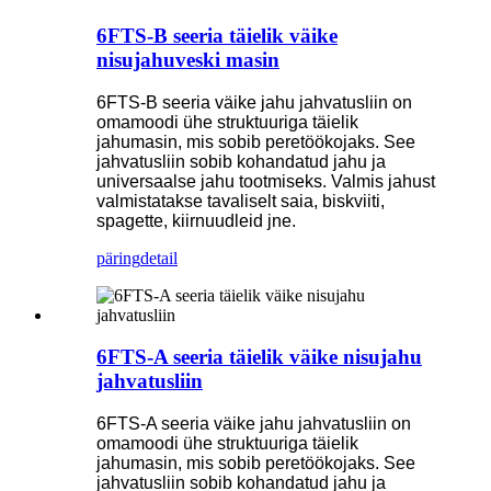
6FTS-B seeria täielik väike
nisujahuveski masin
6FTS-B seeria väike jahu jahvatusliin on
omamoodi ühe struktuuriga täielik
jahumasin, mis sobib peretöökojaks. See
jahvatusliin sobib kohandatud jahu ja
universaalse jahu tootmiseks. Valmis jahust
valmistatakse tavaliselt saia, biskviiti,
spagette, kiirnuudleid jne.
päring
detail
6FTS-A seeria täielik väike nisujahu
jahvatusliin
6FTS-A seeria väike jahu jahvatusliin on
omamoodi ühe struktuuriga täielik
jahumasin, mis sobib peretöökojaks. See
jahvatusliin sobib kohandatud jahu ja