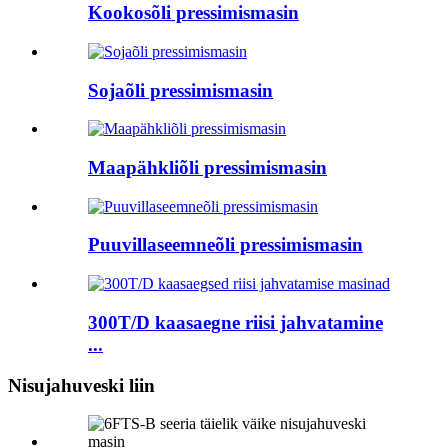
Kookosõli pressimismasin
Sojaõli pressimismasin
Maapähkliõli pressimismasin
Puuvillaseemneõli pressimismasin
300T/D kaasaegne riisi jahvatamine
...
Nisujahuveski liin