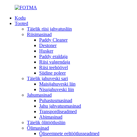
Kodu
Tooted
Täielik riisi jahvatusliin
Riisimasinad
Paddy Cleaner
Destoner
Husker
Paddy eraldaja
Riisi valgendaja
Riisi teehöövel
Siidine poleer
Täielik jahuveski sari
Maisijahuveski liin
Nisujahuveski liin
Jahumasinad
Puhastusmasinad
Jahu jahvatusmasinad
Transpordiseadmed
Abimasinad
Täielik õlitöötlusliin
Õlimasinad
Õliseemnete eeltöötlusseadmed