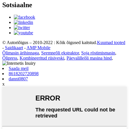
Sotsiaalne
© Autoriõigus – 2010-2022 : Kõik õigused kaitstud.
Kuumad tooted
-
Saidikaart
-
AMP Mobile
Õlimasin ärihinnaga
,
Seemneõli ekstraktor
,
Soja röstimismasin
,
Õlipress
,
Kombineeritud riisiveski
,
Päevalilleõli masina hind
,
Saada meil
8618202720898
danni0807
x