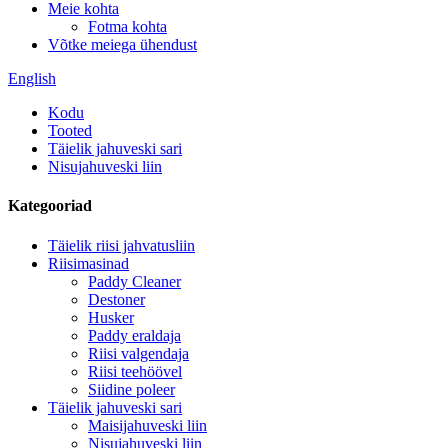
Meie kohta
Fotma kohta
Võtke meiega ühendust
English
Kodu
Tooted
Täielik jahuveski sari
Nisujahuveski liin
Kategooriad
Täielik riisi jahvatusliin
Riisimasinad
Paddy Cleaner
Destoner
Husker
Paddy eraldaja
Riisi valgendaja
Riisi teehöövel
Siidine poleer
Täielik jahuveski sari
Maisijahuveski liin
Nisujahuveski liin