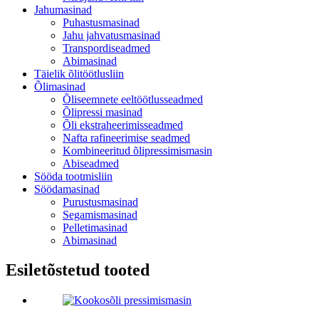
Jahumasinad
Puhastusmasinad
Jahu jahvatusmasinad
Transpordiseadmed
Abimasinad
Täielik õlitöötlusliin
Õlimasinad
Õliseemnete eeltöötlusseadmed
Õlipressi masinad
Õli ekstraheerimisseadmed
Nafta rafineerimise seadmed
Kombineeritud õlipressimismasin
Abiseadmed
Sööda tootmisliin
Söödamasinad
Purustusmasinad
Segamismasinad
Pelletimasinad
Abimasinad
Esiletõstetud tooted