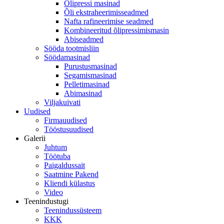
Õlipressi masinad
Õli ekstraheerimisseadmed
Nafta rafineerimise seadmed
Kombineeritud õlipressimismasin
Abiseadmed
Sööda tootmisliin
Söödamasinad
Purustusmasinad
Segamismasinad
Pelletimasinad
Abimasinad
Viljakuivati
Uudised
Firmauudised
Tööstusuudised
Galerii
Juhtum
Töötuba
Paigaldussait
Saatmine Pakend
Kliendi külastus
Video
Teenindustugi
Teenindussüsteem
KKK