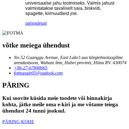
universaalse jahu tootmiseks. Valmis jahust
valmistatakse tavaliselt saia, biskviiti,
spagette, kiirnuudleid jne.
päring
detail
võtke meiega ühendust
No 52 Guanggu Avenue, East Lake'i uus kõrgtehnoloogiline
arendustsoon, Wuhani linn, Hubei provints, Hiina RV. 430074
+86-27-67848665
fotmasale05@outlook.com
PÄRING
Kui soovite küsida meie toodete või hinnakirja
kohta, jätke meile oma e-kiri ja me võtame teiega
ühendust 24 tunni jooksul.
PÄRING KOHE