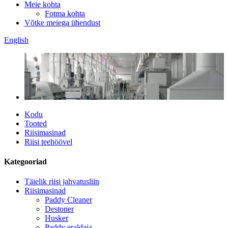
Meie kohta
Fotma kohta
Võtke meiega ühendust
English
Kodu
Tooted
Riisimasinad
Riisi teehöövel
Kategooriad
Täielik riisi jahvatusliin
Riisimasinad
Paddy Cleaner
Destoner
Husker
Paddy eraldaja