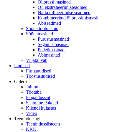
Õlipressi masinad
Õli ekstraheerimisseadmed
Nafta rafineerimise seadmed
Kombineeritud õlipressimismasin
Abiseadmed
Sööda tootmisliin
Söödamasinad
Purustusmasinad
Segamismasinad
Pelletimasinad
Abimasinad
Viljakuivati
Uudised
Firmauudised
Tööstusuudised
Galerii
Juhtum
Töötuba
Paigaldussait
Saatmine Pakend
Kliendi külastus
Video
Teenindustugi
Teenindussüsteem
KKK