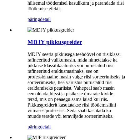
hilisemal töötlemisel kasulikum ja parandada riisi
töötlemise efekti.
päring
detail
MDJY pikkusgreider
MDJY-seeria pikkusega teehöövel on riisiklassi
rafineeritud valikumasin, mida nimetatakse ka
pikkuse klassifikaatoriks või purustatud riisi
rafineeritud eraldusmasinaks, see on
professionaalne masin valge riisi sorteerimiseks ja
sorteerimiseks, hea varustus purustatud riisi
eraldamiseks peariisist. Vahepeal saab masin
eemaldada hirssi ja pisikeste ümarate kivide
terad, mis on peaaegu sama laiad kui riis.
Pikkusgreiderit kasutatakse riisi töötlemisliini
viimases protsessis. Seda saab kasutada ka
muude terade või teraviljade sorteerimiseks.
päring
detail