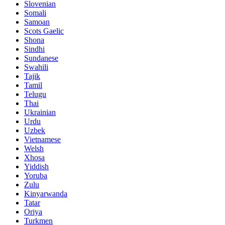
Slovenian
Somali
Samoan
Scots Gaelic
Shona
Sindhi
Sundanese
Swahili
Tajik
Tamil
Telugu
Thai
Ukrainian
Urdu
Uzbek
Vietnamese
Welsh
Xhosa
Yiddish
Yoruba
Zulu
Kinyarwanda
Tatar
Oriya
Turkmen