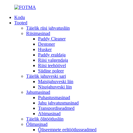
Kodu
Tooted
Täielik riisi jahvatusliin
Riisimasinad
Paddy Cleaner
Destoner
Husker
Paddy eraldaja
Riisi valgendaja
Riisi teehöövel
Siidine poleer
Täielik jahuveski sari
Maisijahuveski liin
Nisujahuveski liin
Jahumasinad
Puhastusmasinad
Jahu jahvatusmasinad
Transpordiseadmed
Abimasinad
Täielik õlitöötlusliin
Õlimasinad
Õliseemnete eeltöötlusseadmed