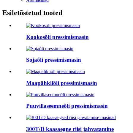
Abimasinad
Esiletõstetud tooted
Kookosõli pressimismasin
Sojaõli pressimismasin
Maapähkliõli pressimismasin
Puuvillaseemneõli pressimismasin
300T/D kaasaegne riisi jahvatamine