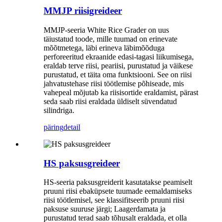
MMJP riisigreideer
MMJP-seeria White Rice Grader on uus
täiustatud toode, mille tuumad on erinevate
mõõtmetega, läbi erineva läbimõõduga
perforeeritud ekraanide edasi-tagasi liikumisega,
eraldab terve riisi, peariisi, purustatud ja väikese
purustatud, et täita oma funktsiooni. See on riisi
jahvatustehase riisi töötlemise põhiseade, mis
vahepeal mõjutab ka riisisortide eraldamist, pärast
seda saab riisi eraldada üldiselt süvendatud
silindriga.
päring
detail
HS paksusgreideer
HS-seeria paksusgreiderit kasutatakse peamiselt
pruuni riisi ebaküpsete tuumade eemaldamiseks
riisi töötlemisel, see klassifitseerib pruuni riisi
paksuse suuruse järgi; Laagerdamata ja
purustatud terad saab tõhusalt eraldada, et olla