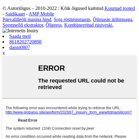
© Autoriõigus – 2010-2022 : Kõik õigused kaitstud.
Kuumad tooted
-
Saidikaart
-
AMP Mobile
Päevalilleõli masina hind
,
Soja röstimismasin
,
Õlimasin ärihinnaga
,
Seemneõli ekstraktor
,
Õlipress
,
Kombineeritud riisiveski
,
Saada meil
8618202720898
danni0807
x