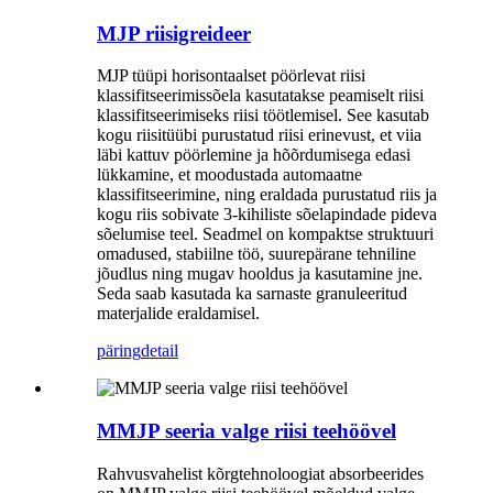
MJP riisigreideer
MJP tüüpi horisontaalset pöörlevat riisi
klassifitseerimissõela kasutatakse peamiselt riisi
klassifitseerimiseks riisi töötlemisel. See kasutab
kogu riisitüübi purustatud riisi erinevust, et viia
läbi kattuv pöörlemine ja hõõrdumisega edasi
lükkamine, et moodustada automaatne
klassifitseerimine, ning eraldada purustatud riis ja
kogu riis sobivate 3-kihiliste sõelapindade pideva
sõelumise teel. Seadmel on kompaktse struktuuri
omadused, stabiilne töö, suurepärane tehniline
jõudlus ning mugav hooldus ja kasutamine jne.
Seda saab kasutada ka sarnaste granuleeritud
materjalide eraldamisel.
päring
detail
MMJP seeria valge riisi teehöövel
Rahvusvahelist kõrgtehnoloogiat absorbeerides