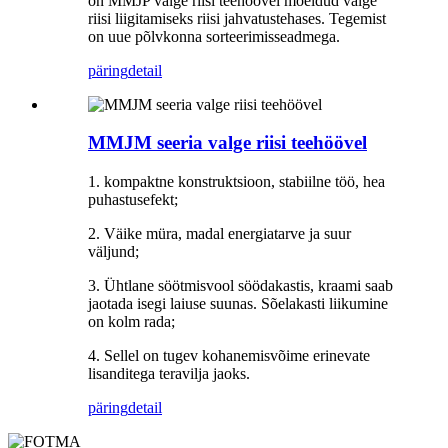
on MMJP valge riisi teehöövel mõeldud valge
riisi liigitamiseks riisi jahvatustehases. Tegemist
on uue põlvkonna sorteerimisseadmega.
päring
detail
MMJM seeria valge riisi teehöövel
1. kompaktne konstruktsioon, stabiilne töö, hea
puhastusefekt;
2. Väike müra, madal energiatarve ja suur
väljund;
3. Ühtlane söötmisvool söödakastis, kraami saab
jaotada isegi laiuse suunas. Sõelakasti liikumine
on kolm rada;
4. Sellel on tugev kohanemisvõime erinevate
lisanditega teravilja jaoks.
päring
detail