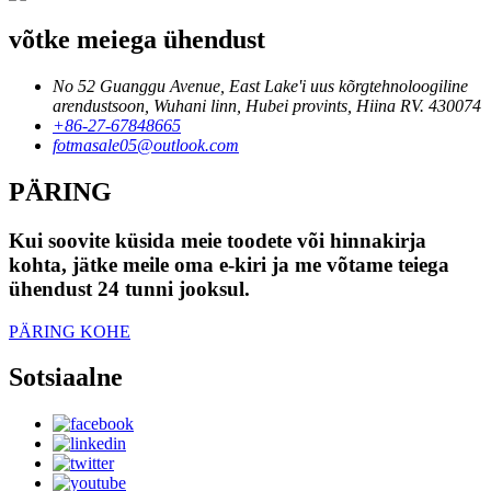
võtke meiega ühendust
No 52 Guanggu Avenue, East Lake'i uus kõrgtehnoloogiline
arendustsoon, Wuhani linn, Hubei provints, Hiina RV. 430074
+86-27-67848665
fotmasale05@outlook.com
PÄRING
Kui soovite küsida meie toodete või hinnakirja
kohta, jätke meile oma e-kiri ja me võtame teiega
ühendust 24 tunni jooksul.
PÄRING KOHE
Sotsiaalne