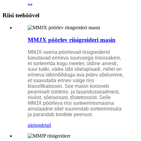
...
Riisi teehöövel
MMJX pöörlev riisigreideri masin
MMJX-seeria pöörlevad riisigreiderid
kasutavad erineva suurusega riisiosakesi,
et sorteerida kogu meeter, üldine arvesti,
suur katki, väike läbi sõelaplaadi, millel on
erineva läbimõõduga ava pidev sõelumine,
et saavutada erinev valge riisi
klassifikatsioon. See masin koosneb
peamiselt söötmis- ja tasandusseadmest,
riiulist, sõelaosast, tõstetrossist. Selle
MMJX pöörleva riisi sorteerimismasina
ainulaadne sõel suurendab sorteerimisala
ja parandab toodete peenust.
päring
detail