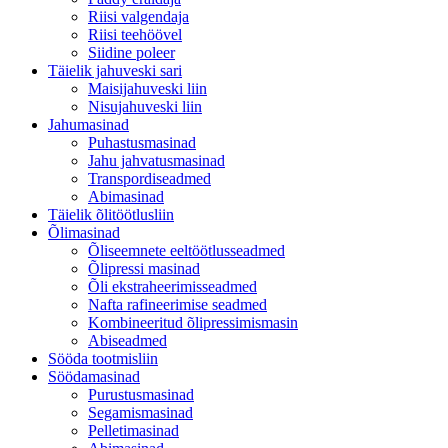
Riisi valgendaja
Riisi teehöövel
Siidine poleer
Täielik jahuveski sari
Maisijahuveski liin
Nisujahuveski liin
Jahumasinad
Puhastusmasinad
Jahu jahvatusmasinad
Transpordiseadmed
Abimasinad
Täielik õlitöötlusliin
Õlimasinad
Õliseemnete eeltöötlusseadmed
Õlipressi masinad
Õli ekstraheerimisseadmed
Nafta rafineerimise seadmed
Kombineeritud õlipressimismasin
Abiseadmed
Sööda tootmisliin
Söödamasinad
Purustusmasinad
Segamismasinad
Pelletimasinad